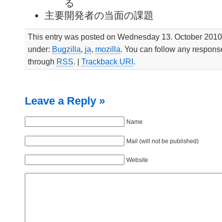
る
主要開発者の当面の課題
This entry was posted on Wednesday 13. October 2010 a
under:
Bugzilla
,
ja
,
mozilla
. You can follow any response
through
RSS
. |
Trackback URI
.
Leave a Reply »
Name
Mail (will not be published)
Website