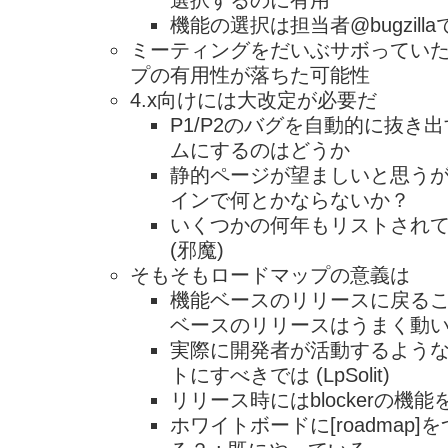
選択するのに有用
機能の選択は担当者@bugzil
ミーティングをだいぶサボってい
プの有用性が落ちた可能性
4.x向けには大改定が必要だ
P1/P2のバグを自動的に抜き
ムにするのはどうか
静的ページが望ましいと思うが
インで何とかならないか？
いくつかの何年もリストされ
(邪魔)
そもそもロードマップの意義は
機能ベースのリリースに戻る
ベースのリリースはうまく動いてい
実際に開発者が活動するよう
トにすべきでは (LpSolit)
リリース時にはblockerの機
ホワイトボードに[roadmap