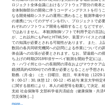
ロジェクト全体会議におけるソフトウェア部分の発表
全体制御部分の開発に伴うコーディングテストを行うこ
なる開発補助システムの運用に携わること 観測準備や
の連携についてのデザインを行い、プロジェクトで必
れぞれのソフトウェア開発も補助すること などですが
ではありません。 本観測制御ソフトで利用予定の言語はPy
が、これ以外にもPerlとHTML5や、装置デバイスとの
ての知識が必要とされる可能性があります。 また、上
数回の各共同研究機関への訪問による作業についての
体会議への出張が必要とされます。なお、望遠鏡への
ち上げの時期(2018年頃サーベイ観測を開始予定)には
カ・ハワイ州ヒロへの長期間の滞在およびマウナケア
鏡(標高約4200m)での作業が必要となることが予想され
勤務.（月-金）（土・日曜日、祝日、年末年始（12/29-1
9：00-17：30, 休憩 12：00-12：45 給与 東京大
に関する規程により、本人の経歴等を勘案して決定、
支給 社会保険等 文部科学省共済組合（健康保険・共
労災保険 […]
more...