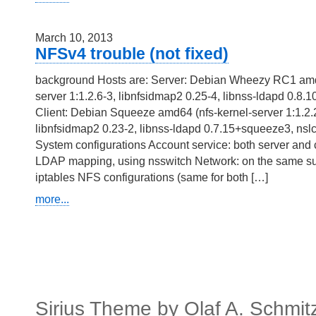
March 10, 2013
NFSv4 trouble (not fixed)
background Hosts are: Server: Debian Wheezy RC1 amd
server 1:1.2.6-3, libnfsidmap2 0.25-4, libnss-ldapd 0.8.10
Client: Debian Squeeze amd64 (nfs-kernel-server 1:1.2
libnfsidmap2 0.23-2, libnss-ldapd 0.7.15+squeeze3, ns
System configurations Account service: both server and 
LDAP mapping, using nsswitch Network: on the same sub
iptables NFS configurations (same for both […]
more...
Sirius Theme by
Olaf A. Schmit