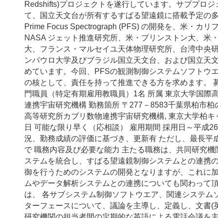
Redshifts)プロジェクトを遂行しています。サブプロ
て、国立天文台が所有するすばる望遠鏡に搭載予定の
Prime Focus Spectrograph (PFS) の開発を、
NASA ジェット推進研究所、米・プリンストン大、米
大、フランス・マルセイユ天体物理研究所、台湾中央
ンパウロ大学及びブラジル国立天文台、および国立天
めています。今回、PFSの観測制御システムソフトウ
の核として、責任を持って推進できる方を求めます。 
門職員（特定有期雇用教職員）1名 所属 東京大学国際
連携宇宙研究機構 勤務箇所 〒277－8583千葉県柏市柏
高等研究所カブリ数物連携宇宙研究機構, 東京大学柏キ
日 可能な限り早く（応相談） 雇用期間 採用日～平成26年
況、勤務成績の評価に基づき、更新有 ただし、最長平
で 職務内容及び必要な能力 主たる職務は、共同研究
ステムを統合し、すばる望遠鏡制御システムとの連携のも
御を行うためのシステムの開発となりますが、これに
ムやデータ解析システムとの連携についても関わって
は、 各サブシステム制御ソフトウエア、関連システム
ターフェースについて、議論を主導し、定義し、文書(英
研究機関の担当者間の定期的な英語による電話会議を