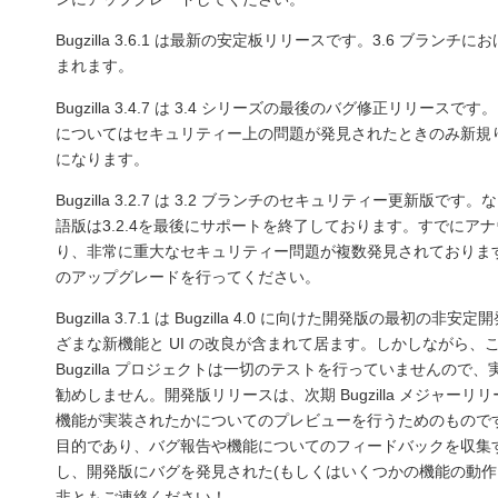
Bugzilla 3.6.1 は最新の安定板リリースです。3.6 ブラン
まれます。
Bugzilla 3.4.7 は 3.4 シリーズの最後のバグ修正リリースで
についてはセキュリティー上の問題が発見されたときのみ新規
になります。
Bugzilla 3.2.7 は 3.2 ブランチのセキュリティー更新版です
語版は3.2.4を最後にサポートを終了しております。すでにア
り、非常に重大なセキュリティー問題が複数発見されておりま
のアップグレードを行ってください。
Bugzilla 3.7.1 は Bugzilla 4.0 に向けた開発版の最初
ざまな新機能と UI の改良が含まれて居ます。しかしながら、
Bugzilla プロジェクトは一切のテストを行っていませんので
勧めしません。開発版リリースは、次期 Bugzilla メジャー
機能が実装されたかについてのプレビューを行うためのもので
目的であり、バグ報告や機能についてのフィードバックを収集
し、開発版にバグを発見された(もしくはいくつかの機能の動作
非ともご連絡ください！