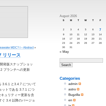
August 2026
S
M
T
W
T
F
7
2
3
4
5
6
9
10
11
12
13
14
16
17
18
19
20
21
23
24
25
26
27
28
30
31
eawake MDC? I – Abstract
»
« May
 3.2.7 リリース
た！開発版スナップショッ
 3.2 ブランチへの更新
Categories
admin
 3.6.1 と3.4.7 について
astro
である 3.7.1 につ
Bugzilla
セキュリティー更新を含
en
 3.4 以降のバージョ
ja