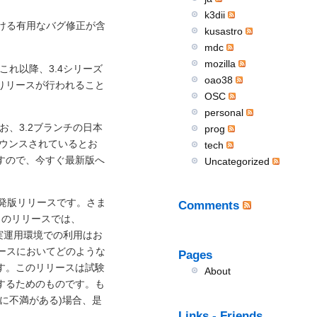
k3dii
チにおける有用なバグ修正が含
kusastro
mdc
mozilla
す。これ以降、3.4シリーズ
oao38
りリースが行われること
OSC
personal
。なお、3.2ブランチの日本
prog
ナウンスされているとお
tech
すので、今すぐ最新版へ
Uncategorized
の非安定開発版リリースです。さま
Comments
このリリースでは、
、実運用環境での利用はお
リリースにおいてどのような
Pages
す。このリリースは試験
About
するためのものです。も
に不満がある)場合、是
Links - Friends