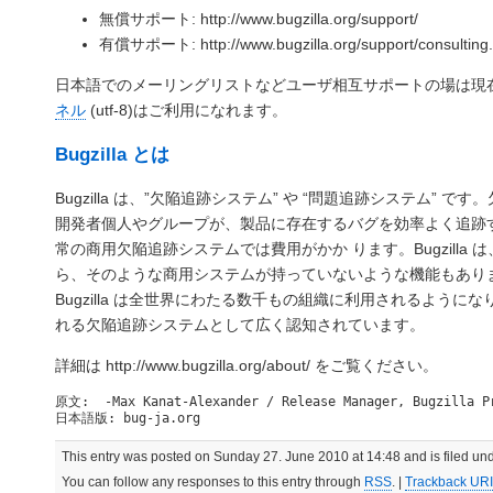
無償サポート: http://www.bugzilla.org/support/
有償サポート: http://www.bugzilla.org/support/consulting.
日本語でのメーリングリストなどユーザ相互サポートの場は現
ネル
(utf-8)はご利用になれます。
Bugzilla とは
Bugzilla は、”欠陥追跡システム” や “問題追跡システム” 
開発者個人やグループが、製品に存在するバグを効率よく追跡
常の商用欠陥追跡システムでは費用がかか ります。Bugzilla は
ら、そのような商用システムが持っていないような機能もあり
Bugzilla は全世界にわたる数千もの組織に利用されるように
れる欠陥追跡システムとして広く認知されています。
詳細は http://www.bugzilla.org/about/ をご覧ください。
原文:  -Max Kanat-Alexander / Release Manager, Bugzilla Pr
日本語版: bug-ja.org
This entry was posted on Sunday 27. June 2010 at 14:48 and is filed un
You can follow any responses to this entry through
RSS
. |
Trackback URI