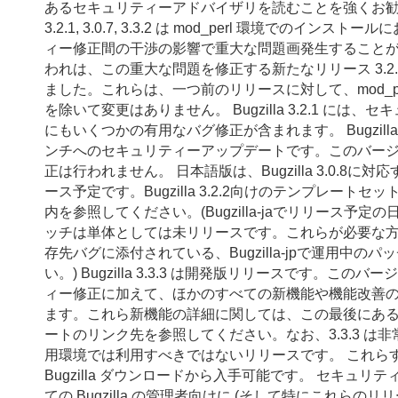
あるセキュリティーアドバイザリを読むことを強くお勧めしま
3.2.1, 3.0.7, 3.3.2 は mod_perl 環境でのイン
ィー修正間の干渉の影響で重大な問題画発生すること
われは、この重大な問題を修正する新たなリリース 3.2.2, 3.0
ました。これらは、一つ前のリリースに対して、mod_pe
を除いて変更はありません。 Bugzilla 3.2.1 には
にもいくつかの有用なバグ修正が含まれます。 Bugzilla 3.
ンチへのセキュリティーアップデートです。このバー
正は行われません。 日本語版は、Bugzilla 3.0.8に
ース予定です。Bugzilla 3.2.2向けのテンプレート
内を参照してください。(Bugzilla-jaでリリース予
ッチは単体としては未リリースです。これらが必要な方はb
存先バグに添付されている、Bugzilla-jpで運用中の
い。) Bugzilla 3.3.3 は開発版リリースです。この
ィー修正に加えて、ほかのすべての新機能や機能改善
ます。これら新機能の詳細に関しては、この最後にあ
ートのリンク先を参照してください。なお、3.3.3 は
用環境では利用すべきではないリリースです。 これら
Bugzilla ダウンロードから入手可能です。 セキュリ
ての Bugzilla の管理者向けに (そして特にこれらの