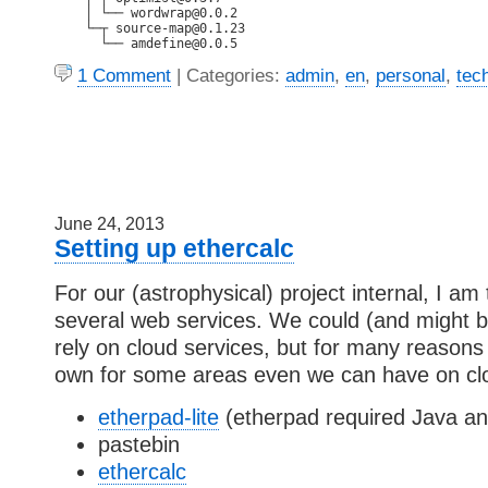
    │ └── wordwrap@0.0.2

    └─┬ source-map@0.1.23

1 Comment
| Categories:
admin
,
en
,
personal
,
tec
June 24, 2013
Setting up ethercalc
For our (astrophysical) project internal, I am 
several web services. We could (and might b
rely on cloud services, but for many reason
own for some areas even we can have on clo
etherpad-lite
(etherpad required Java an
pastebin
ethercalc