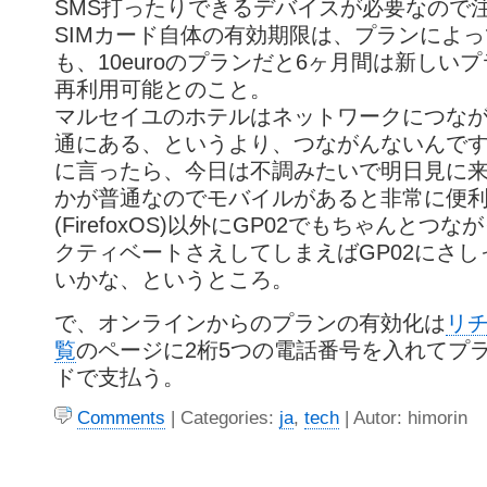
SMS打ったりできるデバイスが必要なので
SIMカード自体の有効期限は、プランによ
も、10euroのプランだと6ヶ月間は新しい
再利用可能とのこと。
マルセイユのホテルはネットワークにつな
通にある、というより、つながんないんで
に言ったら、今日は不調みたいで明日見に
かが普通なのでモバイルがあると非常に便利。
(FirefoxOS)以外にGP02でもちゃんとつ
クティベートさえしてしまえばGP02にさ
いかな、というところ。
で、オンラインからのプランの有効化は
リ
覧
のページに2桁5つの電話番号を入れてプ
ドで支払う。
Comments
| Categories:
ja
,
tech
| Autor: himorin