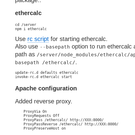
package..
ethercalc
cd /server

Use
rc script
for starting ethercalc.
Also use
option to run ethercalc a
--basepath
path as
/server/node_modules/ethercalc/a
.
basepath /ethercalc/
update-rc.d defaults ethercalc

Apache configuration
Added reverse proxy.
    ProxyVia On

    ProxyRequests Off

    ProxyPass /ethercalc/ http://XXX:8000/

    ProxyPassReverse /ethercalc/ http://XXX:8000/
