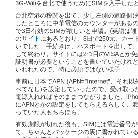
3G-Wifiを台北で使うためにSIMを入手し
台北空港の税関を出て、少し左側の道路側(
したところに中華電信のカウンターがある
で3日有効のSIMが欲しいと申請。(英語は通
の
サイト
にあるとおり、3日で250元、カー
いでした。手続きは、パスポートを出して
して終わり。サイトには2つ目のVISAとか
証明書が必要ということを書いていたけれ
いわれたので、特に必須ではない様子。
事前に日本でAPN (APN=”Internet”、そ
べてなし)を設定していったので、受け取っ
電源入れればそのままつながりました。iPho
にAPNとかの設定をしてもらえるらしく、
っていた人もちらほら。
有効期限が切れた後も、SIMには電話番号
て、ちゃんとパッケージの裏に書かれてい