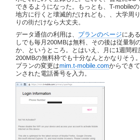
できるようになった。もっとも、T-mobile
地方に行くと壊滅的だけれども、、大学周
りの街だけなら大丈夫。
データ通信の利用は、
プランのページ
にあ
しでも毎月200MBは無料、その後は従量制
か、というところ。とはいえ、月に1週間程
200MBの無料枠でも十分なんとかなりそう
プランの変更は
mim.t-mobile.com
からでき
ンされた電話番号を入力。