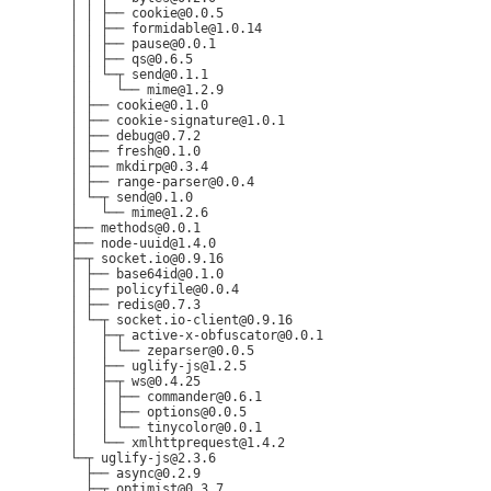
  │ │ ├── cookie@0.0.5

  │ │ ├── formidable@1.0.14

  │ │ ├── pause@0.0.1

  │ │ ├── qs@0.6.5

  │ │ └─┬ send@0.1.1

  │ │   └── mime@1.2.9

  │ ├── cookie@0.1.0

  │ ├── cookie-signature@1.0.1

  │ ├── debug@0.7.2

  │ ├── fresh@0.1.0

  │ ├── mkdirp@0.3.4

  │ ├── range-parser@0.0.4

  │ └─┬ send@0.1.0

  │   └── mime@1.2.6

  ├── methods@0.0.1

  ├── node-uuid@1.4.0

  ├─┬ socket.io@0.9.16

  │ ├── base64id@0.1.0

  │ ├── policyfile@0.0.4

  │ ├── redis@0.7.3

  │ └─┬ socket.io-client@0.9.16

  │   ├─┬ active-x-obfuscator@0.0.1

  │   │ └── zeparser@0.0.5

  │   ├── uglify-js@1.2.5

  │   ├─┬ ws@0.4.25

  │   │ ├── commander@0.6.1

  │   │ ├── options@0.0.5

  │   │ └── tinycolor@0.0.1

  │   └── xmlhttprequest@1.4.2

  └─┬ uglify-js@2.3.6

    ├── async@0.2.9

    ├─┬ optimist@0.3.7
