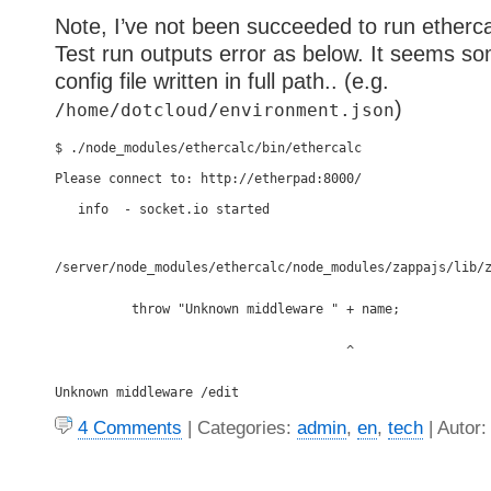
Note, I’ve not been succeeded to run etherca
Test run outputs error as below. It seems so
config file written in full path.. (e.g.
)
/home/dotcloud/environment.json
$ ./node_modules/ethercalc/bin/ethercalc
Please connect to: http://etherpad:8000/
   info  - socket.io started
/server/node_modules/ethercalc/node_modules/zappajs/lib/
          throw "Unknown middleware " + name;
                                      ^
4 Comments
| Categories:
admin
,
en
,
tech
| Autor: