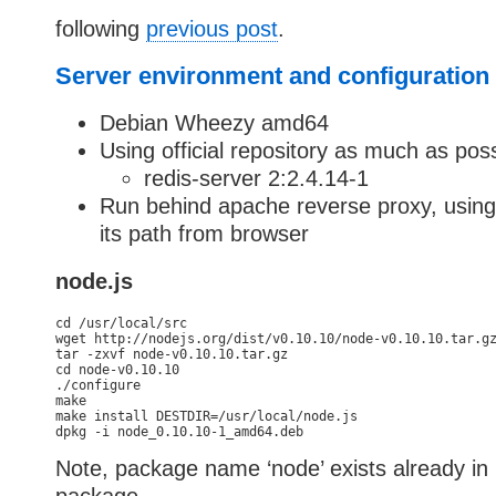
following
previous post
.
Server environment and configuration
Debian Wheezy amd64
Using official repository as much as pos
redis-server 2:2.4.14-1
Run behind apache reverse proxy, using 
its path from browser
node.js
cd /usr/local/src

wget http://nodejs.org/dist/v0.10.10/node-v0.10.10.tar.gz
tar -zxvf node-v0.10.10.tar.gz

cd node-v0.10.10

./configure

make

make install DESTDIR=/usr/local/node.js

Note, package name ‘node’ exists already in D