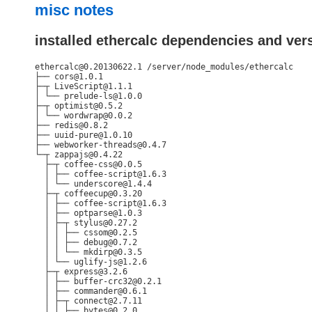
misc notes
installed ethercalc dependencies and ver
ethercalc@0.20130622.1 /server/node_modules/ethercalc

├── cors@1.0.1

├─┬ LiveScript@1.1.1

│ └── prelude-ls@1.0.0

├─┬ optimist@0.5.2

│ └── wordwrap@0.0.2

├── redis@0.8.2

├── uuid-pure@1.0.10

├── webworker-threads@0.4.7

└─┬ zappajs@0.4.22

  ├─┬ coffee-css@0.0.5

  │ ├── coffee-script@1.6.3

  │ └── underscore@1.4.4

  ├─┬ coffeecup@0.3.20

  │ ├── coffee-script@1.6.3

  │ ├── optparse@1.0.3

  │ ├─┬ stylus@0.27.2

  │ │ ├── cssom@0.2.5

  │ │ ├── debug@0.7.2

  │ │ └── mkdirp@0.3.5

  │ └── uglify-js@1.2.6

  ├─┬ express@3.2.6

  │ ├── buffer-crc32@0.2.1

  │ ├── commander@0.6.1

  │ ├─┬ connect@2.7.11

  │ │ ├── bytes@0.2.0
