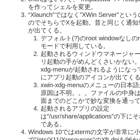
を作ってシェルを変更。
“Xlaunch”ではなく”XWin Server”
のでそちらでXを起動。昔と同じく通知
が出てくる。
デフォルト(?)のroot windowなしのmul
モードで利用している。
起動されるウィンドウマネージャ
リ起動の手がめんどくさいかない。XD
xdg-menuが起動されるようにな
にアプリ起動のアイコンが出てく
xwin-xdg-menuのメニューの日
原因は不明。。。ファイルの中身はU
面までのどこかで妙な変換を通っ
起動されるアプリの設定
は”/usr/share/applications
である。
Windows 10ではxtermの文字が非常
で”/etc/X11/Xresources”のXft.dpi