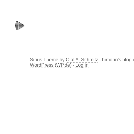
Sirius Theme by
Olaf A. Schmitz
- himorin's blog
WordPress
(
WP.de
) -
Log in