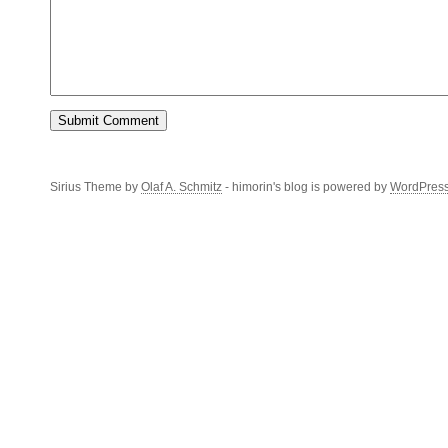
Sirius Theme by
Olaf A. Schmitz
- himorin's blog is powered by
WordPres