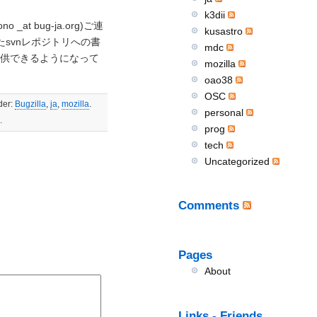
k3dii
at bug-ja.org)ご連
kusastro
svnレポジトリへの書
mdc
り提供できるようになって
mozilla
oao38
OSC
der:
Bugzilla
,
ja
,
mozilla
.
personal
.
prog
tech
Uncategorized
Comments
Pages
About
Links - Friends