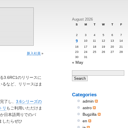
August 2026
S
M
T
W
T
F
2
3
4
5
6
7
9
10
11
12
13
14
16
17
18
19
20
21
23
24
25
26
27
28
新入社員
»
30
31
« May
る3.6RC1のリリースに
いるなど、リリースはま
Categories
admin
を完了し、
3.6シリーズの
astro
トリ
もご利用いただけま
Bugzilla
にか日本語周りでのバ
en
ましたらぜひ
ja