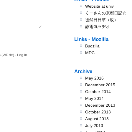
Website at univ.
くーさんの京都日記☆
徒然日日草（改）
静電気ラヂオ
Links - Mozilla
Bugzilla
MDC
s
(
WP.de
) -
Log in
Archive
May 2016
December 2015
October 2014
May 2014
December 2013
October 2013
August 2013
July 2013