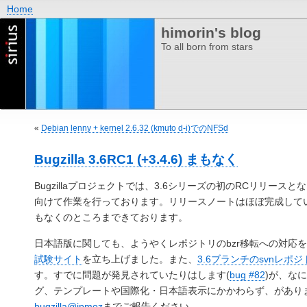
Home
himorin's blog
To all born from stars
«
Debian lenny + kernel 2.6.32 (kmuto d-i)でのNFSd
Bugzilla 3.6RC1 (+3.4.6) まもなく
Bugzillaプロジェクトでは、3.6シリーズの初のRCリリースとな
向けて作業を行っております。リリースノートはほぼ完成して
もなくのところまできております。
日本語版に関しても、ようやくレポジトリのbzr移転への対応
試験サイト
を立ち上げました。また、
3.6ブランチのsvnレポジ
す。すでに問題が発見されていたりはします(
bug #82
)が、な
グ、テンプレートや国際化・日本語表示にかかわらず、があり
bugzilla@jpmoz
までご報告ください。