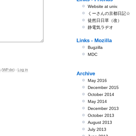
Website at univ.
くーさんの京都日記☆
徒然日日草（改）
静電気ラヂオ
Links - Mozilla
Bugzilla
MDC
s
(
WP.de
) -
Log in
Archive
May 2016
December 2015
October 2014
May 2014
December 2013
October 2013
August 2013
July 2013