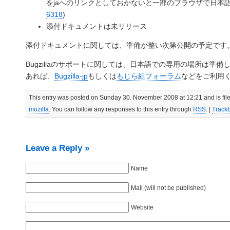
をjaへのリンクとしておかないと一部のブラウザで日本語
6318
)
添付ドキュメントは未リリース
添付ドキュメントに関しては、準備が整い次第公開の予定です
Bugzillaのサポートに関しては、日本語での専用の場所は準
あれば、
Bugzilla-jp
もしくは
もじら組フォーラム
などをご利用
This entry was posted on Sunday 30. November 2008 at 12:21 and is fil
mozilla
. You can follow any responses to this entry through
RSS
. |
Track
Leave a Reply »
Name
Mail (will not be published)
Website