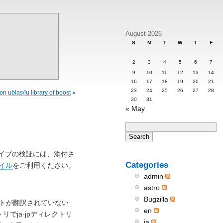
August 2026
S
M
T
W
T
F
2
3
4
5
6
7
9
10
11
12
13
14
16
17
18
19
20
21
23
24
25
26
27
28
on ublas/lu library of boost
»
30
31
« May
イブの検証には、添付さ
Categories
イル
をご利用ください。
admin
astro
Bugzilla
リースノートが翻訳されていない
en
でja-jpディレクトリ
ja