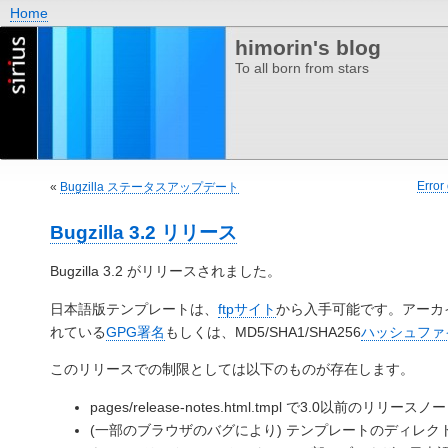
Home
himorin's blog
To all born from stars
Error 
«
Bugzilla ステータスアップデート
Bugzilla 3.2 リリース
Bugzilla 3.2 がリリースされました。
日本語版テンプレートは、
ftpサイト
から入手可能です。アーカ
れている
GPG署名
もしくは、MD5/SHA1/SHA256
ハッシュファ
このリリースでの制限としては以下のものが存在します。
pages/release-notes.html.tmpl で3.0以前のリ
(一部のブラウザのバグにより) テンプレートのディレクトリ