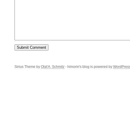
Sirius Theme by
Olaf A. Schmitz
- himorin's blog is powered by
WordPres