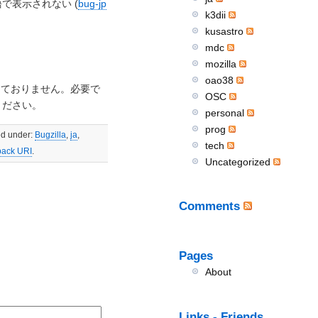
で表示されない (
bug-jp
k3dii
kusastro
mdc
。
mozilla
oao38
備しておりません。必要で
OSC
ください。
personal
prog
ed under:
Bugzilla
,
ja
,
tech
back URI
.
Uncategorized
Comments
Pages
About
Links - Friends