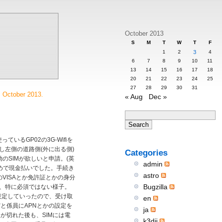
October 2013
S
M
T
W
T
F
1
2
3
4
6
7
8
9
10
11
13
14
15
16
17
18
20
21
22
23
24
25
27
28
29
30
31
. October 2013.
« Aug
Dec »
っているGP02の3G-Wifiを
し左側の道路側(外に出る側)
Categories
のSIMが欲しいと申請。(英
admin
だめで現金払いでした。手続き
astro
VISAとか免許証とかの身分
Bugzilla
、特に必須ではない様子。
し)を設定していったので、受け取
en
だと係員にAPNとかの設定を
ja
が切れた後も、SIMには電
k3dii