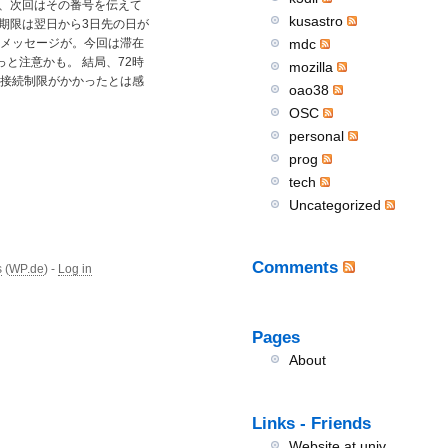
、次回はその番号を伝えて
kusastro
効期限は翌日から3日先の日が
mdc
うメッセージが。今回は滞在
と注意かも。 結局、72時
mozilla
に接続制限がかかったとは感
oao38
OSC
personal
prog
tech
Uncategorized
Comments
s
(
WP.de
) -
Log in
Pages
About
Links - Friends
Website at univ.