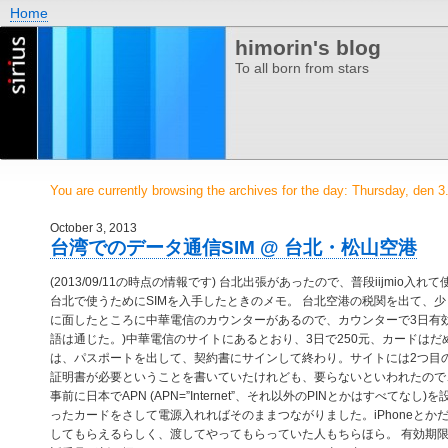
Home
himorin's blog
To all born from stars
You are currently browsing the archives for the day: Thursday, den 3
October 3, 2013
台湾でのデータ通信SIM @ 台北・松山空港
(2013/09/11の時点の情報です) 台北出張があったので、普段iijmio入れて使
台北で使うためにSIMを入手したときのメモ。 台北空港の税関を出て、少
に面したところに中華電信のカウンターがあるので、カウンターで3日有効
語は通じた。)中華電信のサイトにあるとおり、3日で250元、カードは
は、パスポートを出して、契約書にサインして終わり。サイトには2つ目の
証明書が必要ということを書いていたけれども、要らないといわれたので
事前に日本でAPN (APN=”Internet”、それ以外のPINとかはすべてな
ったカードをさして電源入れればそのままつながりました。iPhoneとか
してもらえるらしく、渡してやってもらっていた人もちらほら。 有効期限