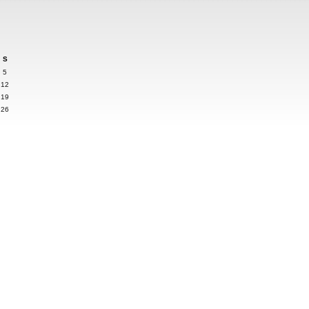
S
5
12
19
26